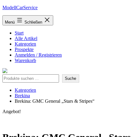
Zum
ModellCarService
Inhalt
springen
Menü
Schließen
Start
Alle Artikel
Kategorien
Prospekte
Anmelden / Registrieren
Warenkorb
Suche
Suche
Kategorien
Brekina
Brekina: GMC General „Stars & Stripes“
Angebot!