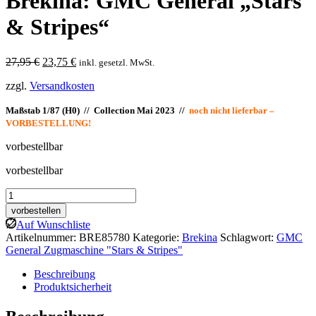
Brekina: GMC General „Stars
& Stripes“
Ursprünglicher
Aktueller
27,95
€
23,75
€
inkl. gesetzl. MwSt.
Preis
Preis
zzgl.
Versandkosten
war:
ist:
27,95 €
23,75 €.
Maßstab 1/87 (H0) // Collection Mai 2023 //
noch nicht lieferbar –
VORBESTELLUNG!
vorbestellbar
vorbestellbar
Brekina:
GMC
vorbestellen
General
Auf Wunschliste
"Stars
Artikelnummer:
BRE85780
Kategorie:
Brekina
Schlagwort:
GMC
&
General Zugmaschine "Stars & Stripes"
Stripes"
Menge
Beschreibung
Produktsicherheit