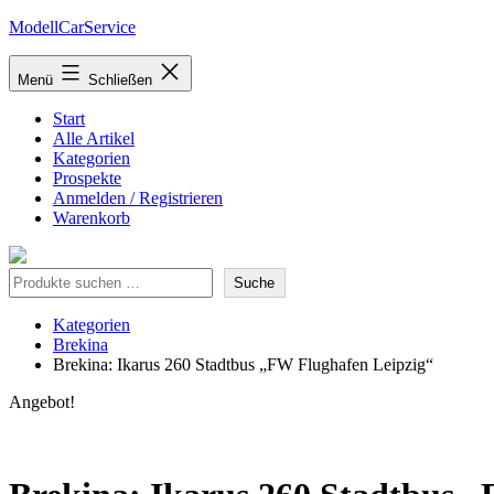
Zum
ModellCarService
Inhalt
springen
Menü
Schließen
Start
Alle Artikel
Kategorien
Prospekte
Anmelden / Registrieren
Warenkorb
Suche
Suche
Kategorien
Brekina
Brekina: Ikarus 260 Stadtbus „FW Flughafen Leipzig“
Angebot!