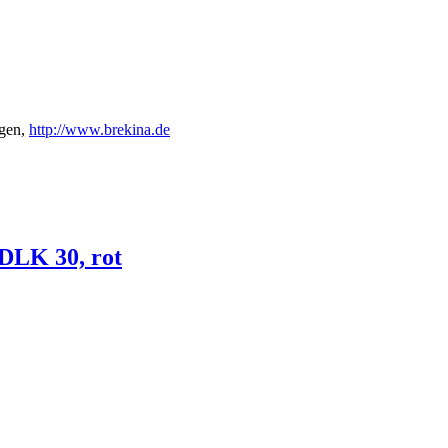
gen,
http://www.brekina.de
DLK 30, rot