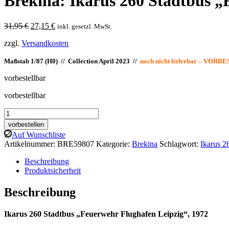
Brekina: Ikarus 260 Stadtbus 
Ursprünglicher
Aktueller
31,95
€
27,15
€
inkl. gesetzl. MwSt.
Preis
Preis
zzgl.
Versandkosten
war:
ist:
31,95 €
27,15 €.
Maßstab 1/87 (H0) // Collection April 2023 //
noch nicht lieferbar – VOR
vorbestellbar
vorbestellbar
Brekina:
Ikarus
vorbestellen
260
Auf Wunschliste
Stadtbus
Artikelnummer:
BRE59807
Kategorie:
Brekina
Schlagwort:
Ikarus 2
"FW
Flughafen
Beschreibung
Leipzig"
Produktsicherheit
Menge
Beschreibung
Ikarus 260 Stadtbus „Feuerwehr Flughafen Leipzig“, 1972