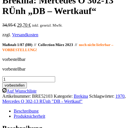
Brekina: Mercedes O 302-13
RÜnh „DB – Wertkauf“
Ursprünglicher
Aktueller
34,95
€
29,70
€
inkl. gesetzl. MwSt.
Preis
Preis
zzgl.
Versandkosten
war:
ist:
34,95 €
29,70 €.
Maßstab 1/87 (H0) // Collection März 2023 //
noch nicht lieferbar –
VORBESTELLUNG!
vorbestellbar
vorbestellbar
Brekina:
Mercedes
vorbestellen
O
Auf Wunschliste
302-
Artikelnummer:
BRE52103
Kategorie:
Brekina
Schlagwörter:
1970
,
13
Mercedes O 302-13 RÜnh "DB - Wertkauf"
RÜnh
"DB
Beschreibung
-
Produktsicherheit
Wertkauf"
Menge