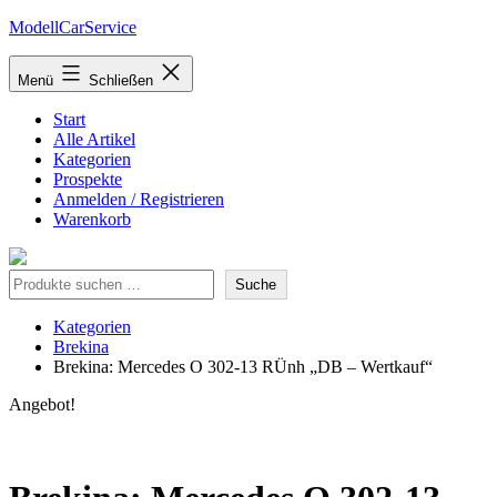
Zum
ModellCarService
Inhalt
springen
Menü
Schließen
Start
Alle Artikel
Kategorien
Prospekte
Anmelden / Registrieren
Warenkorb
Suche
Suche
Kategorien
Brekina
Brekina: Mercedes O 302-13 RÜnh „DB – Wertkauf“
Angebot!