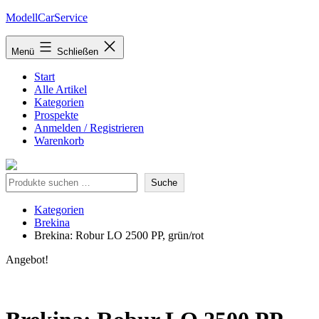
Zum
ModellCarService
Inhalt
springen
Menü
Schließen
Start
Alle Artikel
Kategorien
Prospekte
Anmelden / Registrieren
Warenkorb
Suche
Suche
Kategorien
Brekina
Brekina: Robur LO 2500 PP, grün/rot
Angebot!