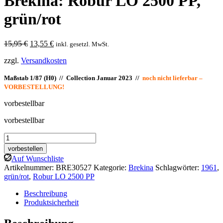
Brekina: Robur LO 2500 PP,
grün/rot
Ursprünglicher
Aktueller
15,95
€
13,55
€
inkl. gesetzl. MwSt.
Preis
Preis
zzgl.
Versandkosten
war:
ist:
15,95 €
13,55 €.
Maßstab 1/87 (H0) // Collection Januar 2023 //
noch nicht lieferbar –
VORBESTELLUNG!
vorbestellbar
vorbestellbar
Brekina:
Robur
vorbestellen
LO
Auf Wunschliste
2500
Artikelnummer:
BRE30527
Kategorie:
Brekina
Schlagwörter:
1961
,
PP,
grün/rot
,
Robur LO 2500 PP
grün/rot
Menge
Beschreibung
Produktsicherheit