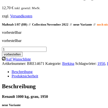
12,70
€
inkl. gesetzl. MwSt.
zzgl.
Versandkosten
Maßstab 1/87 (H0) // Collection November 2022 // neue Variante //
noch n
vorbestellbar
vorbestellbar
Brekina:
Renault
vorbestellen
1000
Auf Wunschliste
kg,
Artikelnummer:
BRE14671
Kategorie:
Brekina
Schlagwörter:
1950
,
grau
Menge
Beschreibung
Produktsicherheit
Beschreibung
Renault 1000 kg, grau, 1950
neue Variante