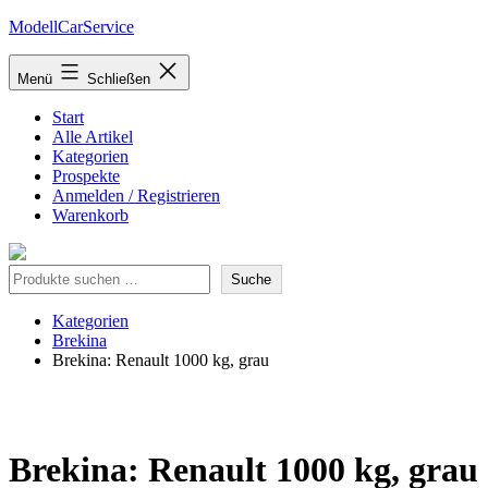
Zum
ModellCarService
Inhalt
springen
Menü
Schließen
Start
Alle Artikel
Kategorien
Prospekte
Anmelden / Registrieren
Warenkorb
Suche
Suche
Kategorien
Brekina
Brekina: Renault 1000 kg, grau
Brekina: Renault 1000 kg, grau