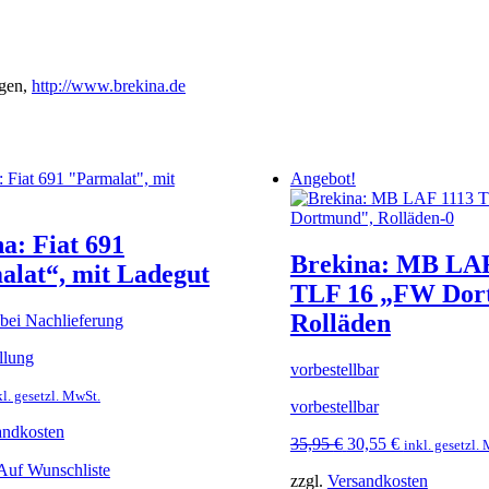
gen,
http://www.brekina.de
Angebot!
a: Fiat 691
Brekina: MB LAF
alat“, mit Ladegut
TLF 16 „FW Dor
Rolläden
bei Nachlieferung
llung
vorbestellbar
kl. gesetzl. MwSt.
vorbestellbar
andkosten
Ursprünglicher
Aktueller
35,95
€
30,55
€
inkl. gesetzl.
Preis
Preis
Auf Wunschliste
zzgl.
Versandkosten
war:
ist: