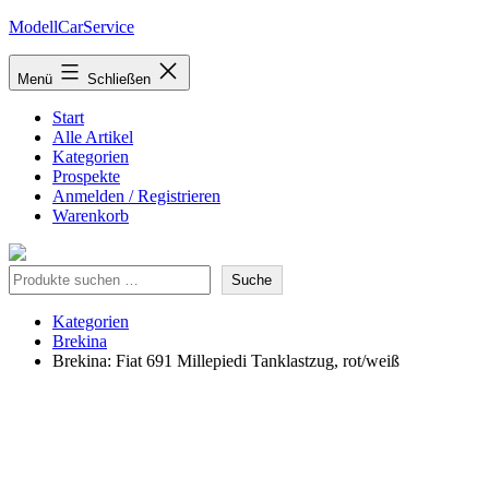
Zum
ModellCarService
Inhalt
springen
Menü
Schließen
Start
Alle Artikel
Kategorien
Prospekte
Anmelden / Registrieren
Warenkorb
Suche
Suche
Kategorien
Brekina
Brekina: Fiat 691 Millepiedi Tanklastzug, rot/weiß