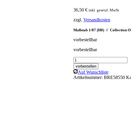
36,50
€
inkl. gesetzl. MwSt.
zzgl.
Versandkosten
Maßstab 1/87 (H0) // Collection O
vorbestellbar
vorbestellbar
Brekina:
Fiat
vorbestellen
691
Auf Wunschliste
Millepiedi
Artikelnummer:
BRE58550
Ka
Tanklastzug,
rot/weiß
Menge