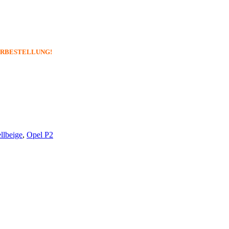
– VORBESTELLUNG!
llbeige
,
Opel P2