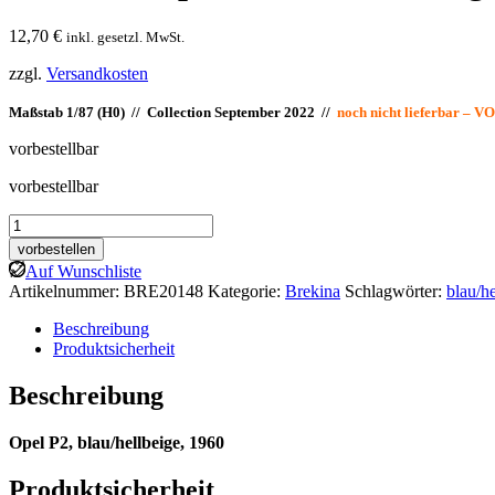
12,70
€
inkl. gesetzl. MwSt.
zzgl.
Versandkosten
Maßstab 1/87 (H0) // Collection September 2022 //
noch nicht lieferbar 
vorbestellbar
vorbestellbar
Brekina:
Opel
vorbestellen
P2,
Auf Wunschliste
blau/hellbeige
Artikelnummer:
BRE20148
Kategorie:
Brekina
Schlagwörter:
blau/he
Menge
Beschreibung
Produktsicherheit
Beschreibung
Opel P2, blau/hellbeige, 1960
Produktsicherheit