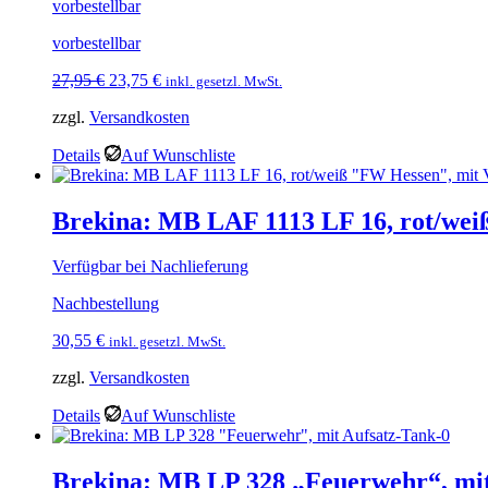
vorbestellbar
vorbestellbar
Ursprünglicher
Aktueller
27,95
€
23,75
€
inkl. gesetzl. MwSt.
Preis
Preis
zzgl.
Versandkosten
war:
ist:
27,95 €
23,75 €.
Details
Auf Wunschliste
Brekina: MB LAF 1113 LF 16, rot/we
Verfügbar bei Nachlieferung
Nachbestellung
30,55
€
inkl. gesetzl. MwSt.
zzgl.
Versandkosten
Details
Auf Wunschliste
Brekina: MB LP 328 „Feuerwehr“, mit