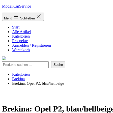
Zum
ModellCarService
Inhalt
springen
Menü
Schließen
Start
Alle Artikel
Kategorien
Prospekte
Anmelden / Registrieren
Warenkorb
Suche
Suche
Kategorien
Brekina
Brekina: Opel P2, blau/hellbeige
Brekina: Opel P2, blau/hellbeig