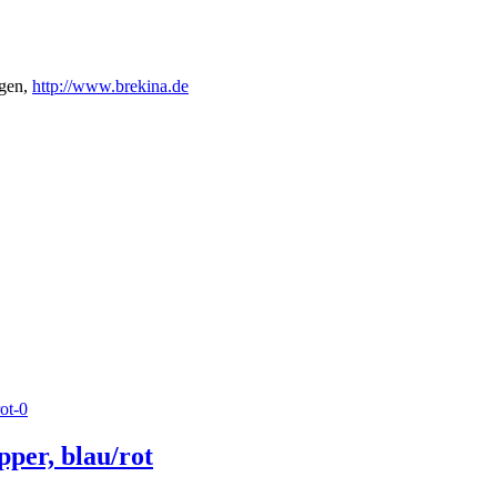
gen,
http://www.brekina.de
per, blau/rot