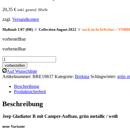
20,35
€
inkl. gesetzl. MwSt.
zzgl.
Versandkosten
Maßstab 1/87 (H0) // Collection August 2022 //
noch nicht lieferbar – V
vorbestellbar
vorbestellbar
Brekina:
Jeep
vorbestellen
Gladiator
Auf Wunschliste
B
Artikelnummer:
BRE19837
Kategorie:
Brekina
Schlagwörter:
grün me
mit
Camper-
Beschreibung
Aufbau
Produktsicherheit
Menge
Beschreibung
Jeep Gladiator B mit Camper-Aufbau, grün metallic / weiß
neue Variante