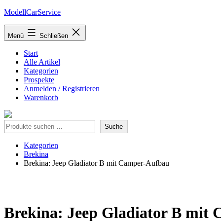
Zum
ModellCarService
Inhalt
springen
Menü
Schließen
Start
Alle Artikel
Kategorien
Prospekte
Anmelden / Registrieren
Warenkorb
Suche
Suche
Kategorien
Brekina
Brekina: Jeep Gladiator B mit Camper-Aufbau
Brekina: Jeep Gladiator B mit