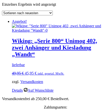
Einzelnes Ergebnis wird angezeigt
Angebot!
Wiking: „Serie 800“ Unimog 402,
zwei Anhänger und Kiesladung
„Wandt“
lieferbar
Ursprünglicher
Aktueller
49,95
€
45,95
€
inkl. gesetzl. MwSt.
Preis
Preis
zzgl.
Versandkosten
war:
ist:
49,95 €
45,95 €.
Details
Auf Wunschliste
Versandkostenfrei ab 250,00 € Bestellwert.
Zahlungsarten: