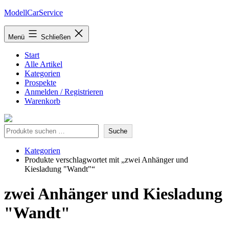
Zum
ModellCarService
Inhalt
springen
Menü
Schließen
Start
Alle Artikel
Kategorien
Prospekte
Anmelden / Registrieren
Warenkorb
Suche
Suche
Kategorien
Produkte verschlagwortet mit „zwei Anhänger und
Kiesladung "Wandt"“
zwei Anhänger und Kiesladung
"Wandt"