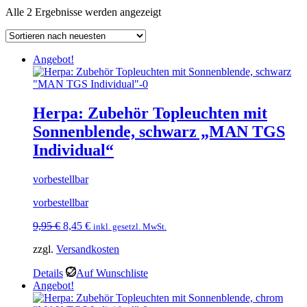
Nach
Alle 2 Ergebnisse werden angezeigt
neuesten
sortiert
Angebot!
Herpa: Zubehör Topleuchten mit
Sonnenblende, schwarz „MAN TGS
Individual“
vorbestellbar
vorbestellbar
Ursprünglicher
Aktueller
9,95
€
8,45
€
inkl. gesetzl. MwSt.
Preis
Preis
zzgl.
Versandkosten
war:
ist:
9,95 €
8,45 €.
Details
Auf Wunschliste
Angebot!