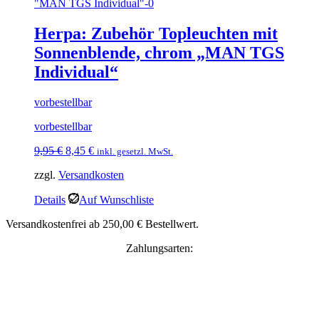
Herpa: Zubehör Topleuchten mit
Sonnenblende, chrom „MAN TGS
Individual“
vorbestellbar
vorbestellbar
Ursprünglicher
Aktueller
9,95
€
8,45
€
inkl. gesetzl. MwSt.
Preis
Preis
zzgl.
Versandkosten
war:
ist:
9,95 €
8,45 €.
Details
Auf Wunschliste
Versandkostenfrei ab 250,00 € Bestellwert.
Zahlungsarten: