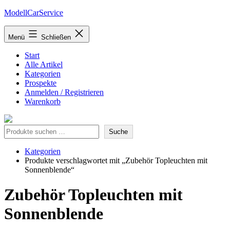
Zum
ModellCarService
Inhalt
springen
Menü
Schließen
Start
Alle Artikel
Kategorien
Prospekte
Anmelden / Registrieren
Warenkorb
Suche
Suche
Kategorien
Produkte verschlagwortet mit „Zubehör Topleuchten mit
Sonnenblende“
Zubehör Topleuchten mit
Sonnenblende