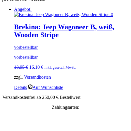
Angebot!
Brekina: Jeep Wagoneer B, weiß,
Wooden Stripe
vorbestellbar
vorbestellbar
Ursprünglicher
Aktueller
18,95
€
16,10
€
inkl. gesetzl. MwSt.
Preis
Preis
zzgl.
Versandkosten
war:
ist:
18,95 €
16,10 €.
Details
Auf Wunschliste
Versandkostenfrei ab 250,00 € Bestellwert.
Zahlungsarten: