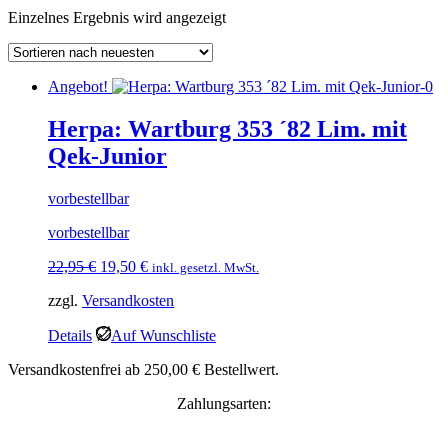
Einzelnes Ergebnis wird angezeigt
Angebot!
Herpa: Wartburg 353 ´82 Lim. mit
Qek-Junior
vorbestellbar
vorbestellbar
Ursprünglicher
Aktueller
22,95
€
19,50
€
inkl. gesetzl. MwSt.
Preis
Preis
zzgl.
Versandkosten
war:
ist:
22,95 €
19,50 €.
Details
Auf Wunschliste
Versandkostenfrei ab 250,00 € Bestellwert.
Zahlungsarten: