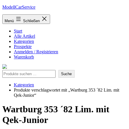
Zum
ModellCarService
Inhalt
springen
Menü
Schließen
Start
Alle Artikel
Kategorien
Prospekte
Anmelden / Registrieren
Warenkorb
Suche
Suche
Kategorien
Produkte verschlagwortet mit „Wartburg 353 ´82 Lim. mit
Qek-Junior“
Wartburg 353 ´82 Lim. mit
Qek-Junior