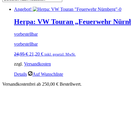
Angebot!
Herpa: VW Touran „Feuerwehr Nürn
vorbestellbar
vorbestellbar
Ursprünglicher
Aktueller
24,95
€
21,20
€
inkl. gesetzl. MwSt.
Preis
Preis
zzgl.
Versandkosten
war:
ist:
24,95 €
21,20 €.
Details
Auf Wunschliste
Versandkostenfrei ab 250,00 € Bestellwert.