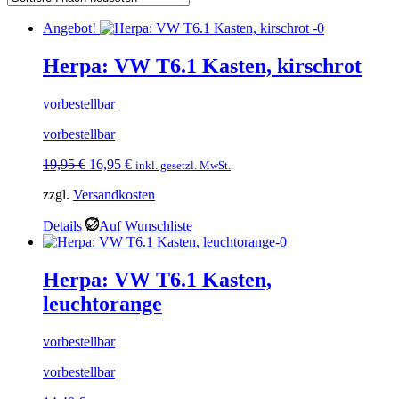
Angebot!
Herpa: VW T6.1 Kasten, kirschrot
vorbestellbar
vorbestellbar
Ursprünglicher
Aktueller
19,95
€
16,95
€
inkl. gesetzl. MwSt.
Preis
Preis
zzgl.
Versandkosten
war:
ist:
19,95 €
16,95 €.
Details
Auf Wunschliste
Herpa: VW T6.1 Kasten,
leuchtorange
vorbestellbar
vorbestellbar