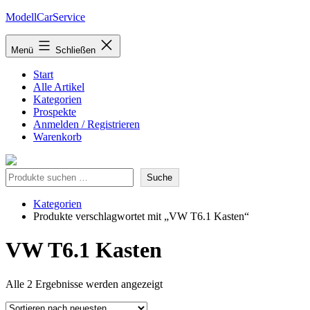
Zum
ModellCarService
Inhalt
springen
Menü
Schließen
Start
Alle Artikel
Kategorien
Prospekte
Anmelden / Registrieren
Warenkorb
Suche
Suche
Kategorien
Produkte verschlagwortet mit „VW T6.1 Kasten“
VW T6.1 Kasten
Nach
Alle 2 Ergebnisse werden angezeigt
neuesten
sortiert