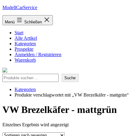
Zum
ModellCarService
Inhalt
springen
Menü
Schließen
Start
Alle Artikel
Kategorien
Prospekte
Anmelden / Registrieren
Warenkorb
Suche
Suche
Kategorien
Produkte verschlagwortet mit „VW Brezelkäfer - mattgrün“
VW Brezelkäfer - mattgrün
Einzelnes Ergebnis wird angezeigt