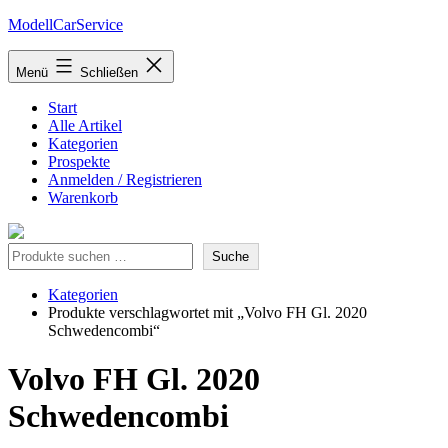
Zum
ModellCarService
Inhalt
springen
Menü
Schließen
Start
Alle Artikel
Kategorien
Prospekte
Anmelden / Registrieren
Warenkorb
Suche
Suche
Kategorien
Produkte verschlagwortet mit „Volvo FH Gl. 2020
Schwedencombi“
Volvo FH Gl. 2020
Schwedencombi