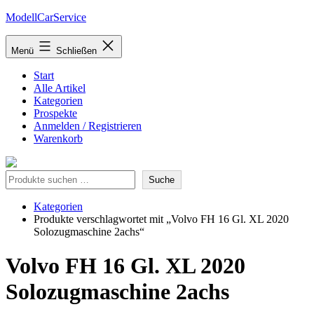
Zum
ModellCarService
Inhalt
springen
Menü
Schließen
Start
Alle Artikel
Kategorien
Prospekte
Anmelden / Registrieren
Warenkorb
Suche
Suche
Kategorien
Produkte verschlagwortet mit „Volvo FH 16 Gl. XL 2020
Solozugmaschine 2achs“
Volvo FH 16 Gl. XL 2020
Solozugmaschine 2achs