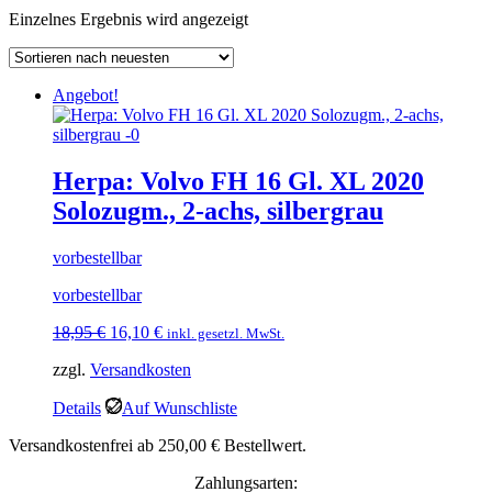
Einzelnes Ergebnis wird angezeigt
Angebot!
Herpa: Volvo FH 16 Gl. XL 2020
Solozugm., 2-achs, silbergrau
vorbestellbar
vorbestellbar
Ursprünglicher
Aktueller
18,95
€
16,10
€
inkl. gesetzl. MwSt.
Preis
Preis
zzgl.
Versandkosten
war:
ist:
18,95 €
16,10 €.
Details
Auf Wunschliste
Versandkostenfrei ab 250,00 € Bestellwert.
Zahlungsarten: