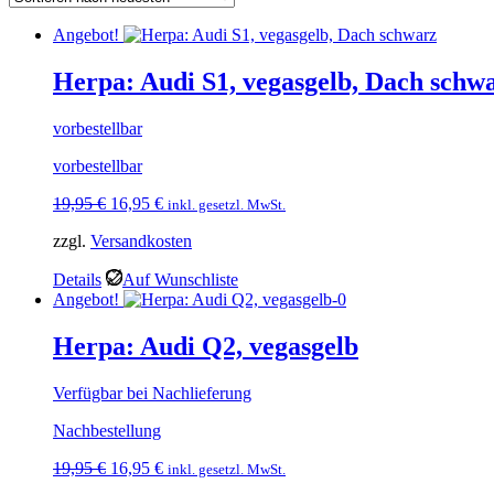
Angebot!
Herpa: Audi S1, vegasgelb, Dach schw
vorbestellbar
vorbestellbar
Ursprünglicher
Aktueller
19,95
€
16,95
€
inkl. gesetzl. MwSt.
Preis
Preis
zzgl.
Versandkosten
war:
ist:
19,95 €
16,95 €.
Details
Auf Wunschliste
Angebot!
Herpa: Audi Q2, vegasgelb
Verfügbar bei Nachlieferung
Nachbestellung
Ursprünglicher
Aktueller
19,95
€
16,95
€
inkl. gesetzl. MwSt.
Preis
Preis