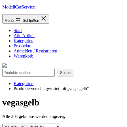
Zum
ModellCarService
Inhalt
springen
Menü
Schließen
Start
Alle Artikel
Kategorien
Prospekte
Anmelden / Registrieren
Warenkorb
Suche
Suche
Kategorien
Produkte verschlagwortet mit „vegasgelb“
vegasgelb
Nach
Alle 3 Ergebnisse werden angezeigt
neuesten
sortiert