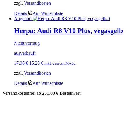
zzgl.
Versandkosten
war:
ist:
19,95 €
16,95 €.
Details
Auf Wunschliste
Angebot!
Herpa: Audi R8 V10 Plus, vegasgelb
Nicht vorrätig
ausverkauft
Ursprünglicher
Aktueller
17,95
€
15,25
€
inkl. gesetzl. MwSt.
Preis
Preis
zzgl.
Versandkosten
war:
ist:
17,95 €
15,25 €.
Details
Auf Wunschliste
Versandkostenfrei ab 250,00 € Bestellwert.