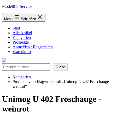
Zum
ModellCarService
Inhalt
springen
Menü
Schließen
Start
Alle Artikel
Kategorien
Prospekte
Anmelden / Registrieren
Warenkorb
Suche
Suche
Kategorien
Produkte verschlagwortet mit „Unimog U 402 Froschauge -
weinrot“
Unimog U 402 Froschauge -
weinrot