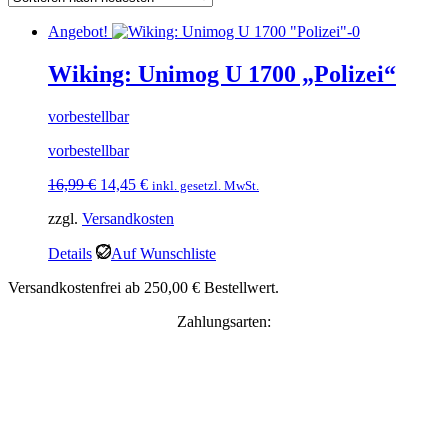
Angebot!
Wiking: Unimog U 1700 „Polizei“
vorbestellbar
vorbestellbar
Ursprünglicher
Aktueller
16,99
€
14,45
€
inkl. gesetzl. MwSt.
Preis
Preis
zzgl.
Versandkosten
war:
ist:
16,99 €
14,45 €.
Details
Auf Wunschliste
Versandkostenfrei ab 250,00 € Bestellwert.
Zahlungsarten: