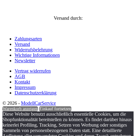
Versand durch:
Zahlungsarten
Versand
Widerrufsbelehrung
Wichtige Informationen
Newsletter
Vertrag widerrufen
AGB
Kontakt
Impressum
Datenschutzerklärung
© 2026 -
ModellCarService
Warenkorb anzeigen
Einkauf fortsetzen
Diese Website benutzt ausschließlich essentielle Cookies, um die
Shopfunktionalität bereitstellen zu können. Es findet darüber hinaus
keinerlei Profiling, Tracking, Setzen von Werbung oder sonstiges
Sammeln von personenbezogenen Daten statt. Eine detaillierte
Auflistung aller verwendeter Cookies und deren Zweck entnehmen