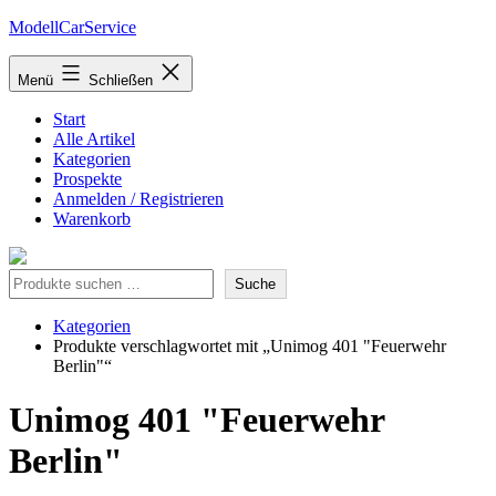
Zum
ModellCarService
Inhalt
springen
Menü
Schließen
Start
Alle Artikel
Kategorien
Prospekte
Anmelden / Registrieren
Warenkorb
Suche
Suche
Kategorien
Produkte verschlagwortet mit „Unimog 401 "Feuerwehr
Berlin"“
Unimog 401 "Feuerwehr
Berlin"