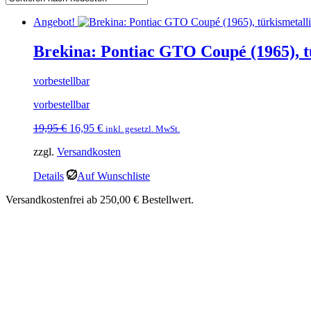
Angebot!
Brekina: Pontiac GTO Coupé (1965), t
vorbestellbar
vorbestellbar
Ursprünglicher
Aktueller
19,95
€
16,95
€
inkl. gesetzl. MwSt.
Preis
Preis
zzgl.
Versandkosten
war:
ist:
19,95 €
16,95 €.
Details
Auf Wunschliste
Versandkostenfrei ab 250,00 € Bestellwert.