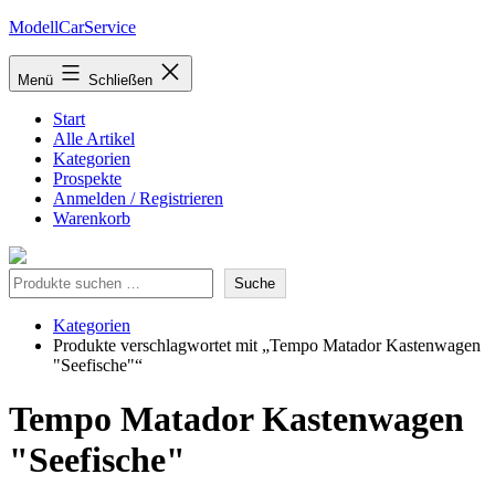
Zum
ModellCarService
Inhalt
springen
Menü
Schließen
Start
Alle Artikel
Kategorien
Prospekte
Anmelden / Registrieren
Warenkorb
Suche
Suche
Kategorien
Produkte verschlagwortet mit „Tempo Matador Kastenwagen
"Seefische"“
Tempo Matador Kastenwagen
"Seefische"