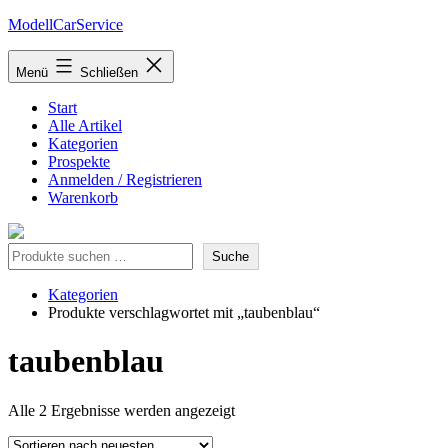
Zum
ModellCarService
Inhalt
springen
Menü
Schließen
Start
Alle Artikel
Kategorien
Prospekte
Anmelden / Registrieren
Warenkorb
Suche
Suche
Kategorien
Produkte verschlagwortet mit „taubenblau“
taubenblau
Nach
Alle 2 Ergebnisse werden angezeigt
neuesten
sortiert