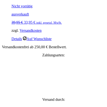
Nicht vorrätig
ausverkauft
Ursprünglicher
Aktueller
39,95
€
33,95
€
inkl. gesetzl. MwSt.
Preis
Preis
zzgl.
Versandkosten
war:
ist:
39,95 €
33,95 €.
Details
Auf Wunschliste
Versandkostenfrei ab 250,00 € Bestellwert.
Zahlungsarten:
Versand durch: