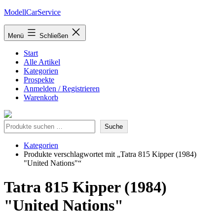
Zum
ModellCarService
Inhalt
springen
Menü
Schließen
Start
Alle Artikel
Kategorien
Prospekte
Anmelden / Registrieren
Warenkorb
Suche
Suche
Kategorien
Produkte verschlagwortet mit „Tatra 815 Kipper (1984)
"United Nations"“
Tatra 815 Kipper (1984)
"United Nations"