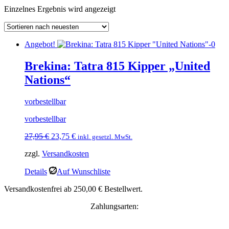
Einzelnes Ergebnis wird angezeigt
Angebot!
Brekina: Tatra 815 Kipper „United
Nations“
vorbestellbar
vorbestellbar
Ursprünglicher
Aktueller
27,95
€
23,75
€
inkl. gesetzl. MwSt.
Preis
Preis
zzgl.
Versandkosten
war:
ist:
27,95 €
23,75 €.
Details
Auf Wunschliste
Versandkostenfrei ab 250,00 € Bestellwert.
Zahlungsarten: