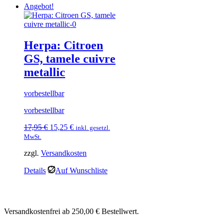
Angebot!
Herpa: Citroen
GS, tamele cuivre
metallic
vorbestellbar
vorbestellbar
Ursprünglicher
Aktueller
17,95
€
15,25
€
inkl. gesetzl.
Preis
Preis
MwSt.
war:
ist:
zzgl.
Versandkosten
17,95 €
15,25 €.
Details
Auf Wunschliste
Versandkostenfrei ab 250,00 € Bestellwert.