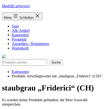
Zum
ModellCarService
Inhalt
springen
Menü
Schließen
Start
Alle Artikel
Kategorien
Prospekte
Anmelden / Registrieren
Warenkorb
Suche
Suche
Kategorien
Produkte verschlagwortet mit „staubgrau „Friderici“ (CH)“
staubgrau „Friderici“ (CH)
Es wurden keine Produkte gefunden, die Ihrer Auswahl
entsprechen.