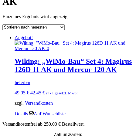
AK
Einzelnes Ergebnis wird angezeigt
Angebot!
Wiking: „WiMo-Bau“ Set 4: Magirus
126D 11 AK und Mercur 120 AK
lieferbar
Ursprünglicher
Aktueller
49,95
€
42,45
€
inkl. gesetzl. MwSt.
Preis
Preis
zzgl.
Versandkosten
war:
ist:
49,95 €
42,45 €.
Details
Auf Wunschliste
Versandkostenfrei ab 250,00 € Bestellwert.
Zahlungsarten: