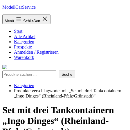
Zum
ModellCarService
Inhalt
springen
Menü
Schließen
Start
Alle Artikel
Kategorien
Prospekte
Anmelden / Registrieren
Warenkorb
Suche
Suche
Kategorien
Produkte verschlagwortet mit „Set mit drei Tankcontainern
„Ingo Dinges“ (Rheinland-Pfalz/Grünstadt)“
Set mit drei Tankcontainern
„Ingo Dinges“ (Rheinland-