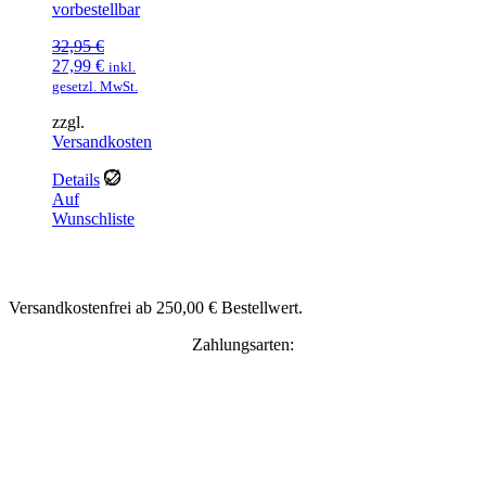
vorbestellbar
32,95
€
Ursprünglicher
Aktueller
27,99
€
inkl.
Preis
Preis
gesetzl. MwSt.
war:
ist:
zzgl.
32,95 €
27,99 €.
Versandkosten
Details
Auf
Wunschliste
Versandkostenfrei ab 250,00 € Bestellwert.
Zahlungsarten: