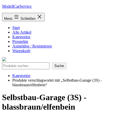
Zum
ModellCarService
Inhalt
springen
Menü
Schließen
Start
Alle Artikel
Kategorien
Prospekte
Anmelden / Registrieren
Warenkorb
Suche
Suche
Kategorien
Produkte verschlagwortet mit „Selbstbau-Garage (3S) -
blassbraun/elfenbein“
Selbstbau-Garage (3S) -
blassbraun/elfenbein