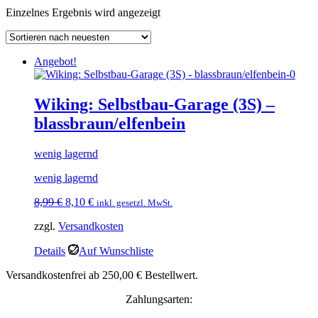
Einzelnes Ergebnis wird angezeigt
Angebot!
Wiking: Selbstbau-Garage (3S) –
blassbraun/elfenbein
wenig lagernd
wenig lagernd
Ursprünglicher
Aktueller
8,99
€
8,10
€
inkl. gesetzl. MwSt.
Preis
Preis
zzgl.
Versandkosten
war:
ist:
8,99 €
8,10 €.
Details
Auf Wunschliste
Versandkostenfrei ab 250,00 € Bestellwert.
Zahlungsarten: