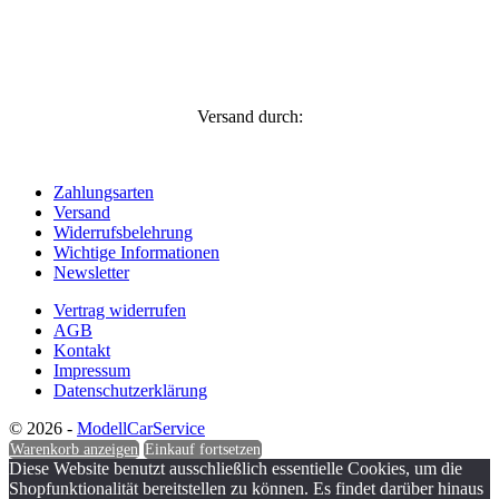
Versand durch:
Zahlungsarten
Versand
Widerrufsbelehrung
Wichtige Informationen
Newsletter
Vertrag widerrufen
AGB
Kontakt
Impressum
Datenschutzerklärung
© 2026 -
ModellCarService
Warenkorb anzeigen
Einkauf fortsetzen
Diese Website benutzt ausschließlich essentielle Cookies, um die
Shopfunktionalität bereitstellen zu können. Es findet darüber hinaus