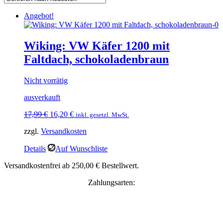
Angebot!
Wiking: VW Käfer 1200 mit
Faltdach, schokoladenbraun
Nicht vorrätig
ausverkauft
Ursprünglicher
Aktueller
17,99
€
16,20
€
inkl. gesetzl. MwSt.
Preis
Preis
zzgl.
Versandkosten
war:
ist:
17,99 €
16,20 €.
Details
Auf Wunschliste
Versandkostenfrei ab 250,00 € Bestellwert.
Zahlungsarten: