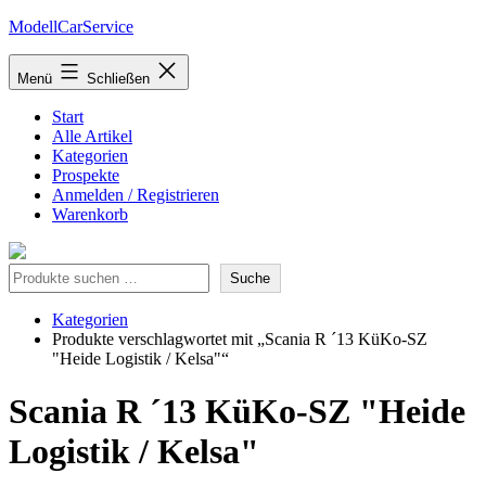
Zum
ModellCarService
Inhalt
springen
Menü
Schließen
Start
Alle Artikel
Kategorien
Prospekte
Anmelden / Registrieren
Warenkorb
Suche
Suche
Kategorien
Produkte verschlagwortet mit „Scania R ´13 KüKo-SZ
"Heide Logistik / Kelsa"“
Scania R ´13 KüKo-SZ "Heide
Logistik / Kelsa"