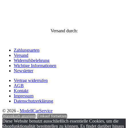
Versand durch:
Zahlungsarten
Versand
Widerrufsbelehrung
Wichtige Informationen
Newsletter
Vertrag widerrufen
AGB
Kontakt
Impressum
Datenschutzerklärung
© 2026 -
ModellCarService
Warenkorb anzeigen
Einkauf fortsetzen
Diese Website benutzt ausschließlich essentielle Cookies, um die
Shopfunktionalität bereitstellen zu können. Es findet darüber hinaus