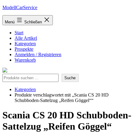
Zum
ModellCarService
Inhalt
springen
Menü
Schließen
Start
Alle Artikel
Kategorien
Prospekte
Anmelden / Registrieren
Warenkorb
Suche
Suche
Kategorien
Produkte verschlagwortet mit „Scania CS 20 HD
Schubboden-Sattelzug „Reifen Göggel““
Scania CS 20 HD Schubboden-
Sattelzug „Reifen Göggel“