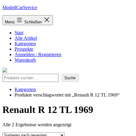
Zum
ModellCarService
Inhalt
springen
Menü
Schließen
Start
Alle Artikel
Kategorien
Prospekte
Anmelden / Registrieren
Warenkorb
Suche
Suche
Kategorien
Produkte verschlagwortet mit „Renault R 12 TL 1969“
Renault R 12 TL 1969
Nach
Alle 2 Ergebnisse werden angezeigt
neuesten
sortiert