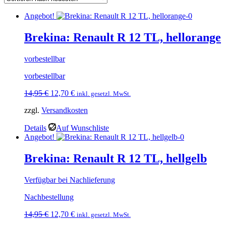
Angebot!
Brekina: Renault R 12 TL, hellorange
vorbestellbar
vorbestellbar
Ursprünglicher
Aktueller
14,95
€
12,70
€
inkl. gesetzl. MwSt.
Preis
Preis
zzgl.
Versandkosten
war:
ist:
14,95 €
12,70 €.
Details
Auf Wunschliste
Angebot!
Brekina: Renault R 12 TL, hellgelb
Verfügbar bei Nachlieferung
Nachbestellung
Ursprünglicher
Aktueller
14,95
€
12,70
€
inkl. gesetzl. MwSt.
Preis
Preis