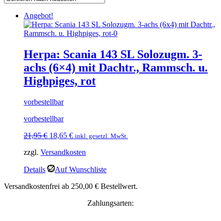
Angebot!
Herpa: Scania 143 SL Solozugm. 3-
achs (6×4) mit Dachtr., Rammsch. u.
Highpiges, rot
vorbestellbar
vorbestellbar
Ursprünglicher
Aktueller
21,95
€
18,65
€
inkl. gesetzl. MwSt.
Preis
Preis
zzgl.
Versandkosten
war:
ist:
21,95 €
18,65 €.
Details
Auf Wunschliste
Versandkostenfrei ab 250,00 € Bestellwert.
Zahlungsarten: