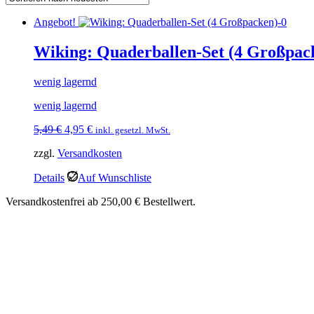
Angebot!
Wiking: Quaderballen-Set (4 Großpac
wenig lagernd
wenig lagernd
Ursprünglicher
Aktueller
5,49
€
4,95
€
inkl. gesetzl. MwSt.
Preis
Preis
zzgl.
Versandkosten
war:
ist:
5,49 €
4,95 €.
Details
Auf Wunschliste
Versandkostenfrei ab 250,00 € Bestellwert.