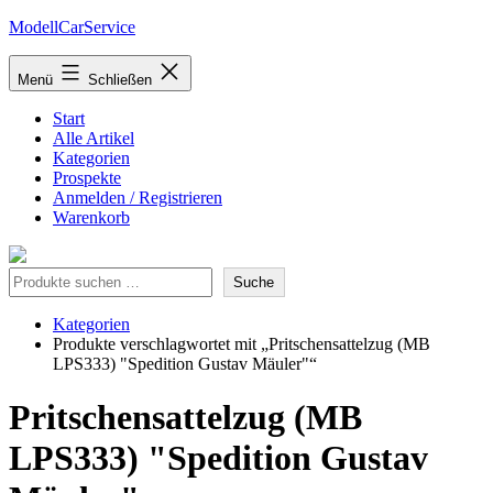
Zum
ModellCarService
Inhalt
springen
Menü
Schließen
Start
Alle Artikel
Kategorien
Prospekte
Anmelden / Registrieren
Warenkorb
Suche
Suche
Kategorien
Produkte verschlagwortet mit „Pritschensattelzug (MB
LPS333) "Spedition Gustav Mäuler"“
Pritschensattelzug (MB
LPS333) "Spedition Gustav