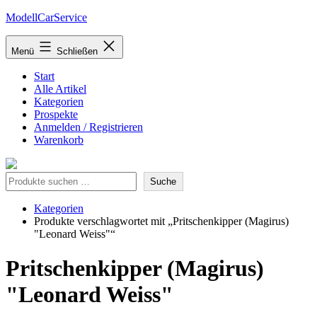
Zum
ModellCarService
Inhalt
springen
Menü
Schließen
Start
Alle Artikel
Kategorien
Prospekte
Anmelden / Registrieren
Warenkorb
Suche
Suche
Kategorien
Produkte verschlagwortet mit „Pritschenkipper (Magirus)
"Leonard Weiss"“
Pritschenkipper (Magirus)
"Leonard Weiss"