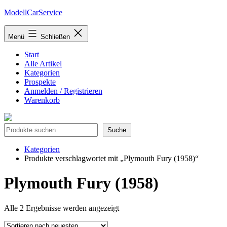
Zum
ModellCarService
Inhalt
springen
Menü
Schließen
Start
Alle Artikel
Kategorien
Prospekte
Anmelden / Registrieren
Warenkorb
Suche
Suche
Kategorien
Produkte verschlagwortet mit „Plymouth Fury (1958)“
Plymouth Fury (1958)
Nach
Alle 2 Ergebnisse werden angezeigt
neuesten
sortiert