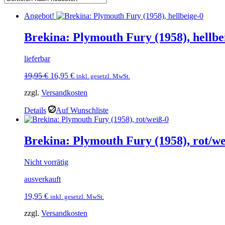
Angebot!
Brekina: Plymouth Fury (1958), hellbe
lieferbar
Ursprünglicher
Aktueller
19,95
€
16,95
€
inkl. gesetzl. MwSt.
Preis
Preis
zzgl.
Versandkosten
war:
ist:
19,95 €
16,95 €.
Details
Auf Wunschliste
Brekina: Plymouth Fury (1958), rot/w
Nicht vorrätig
ausverkauft
19,95
€
inkl. gesetzl. MwSt.
zzgl.
Versandkosten