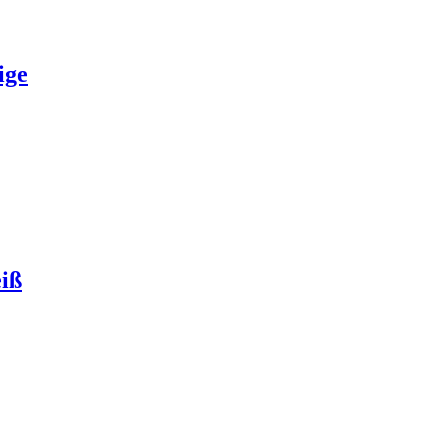
ige
eiß