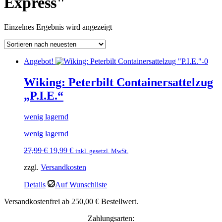
Express"
Einzelnes Ergebnis wird angezeigt
Angebot!
Wiking: Peterbilt Containersattelzug
„P.I.E.“
wenig lagernd
wenig lagernd
Ursprünglicher
Aktueller
27,99
€
19,99
€
inkl. gesetzl. MwSt.
Preis
Preis
zzgl.
Versandkosten
war:
ist:
27,99 €
19,99 €.
Details
Auf Wunschliste
Versandkostenfrei ab 250,00 € Bestellwert.
Zahlungsarten: