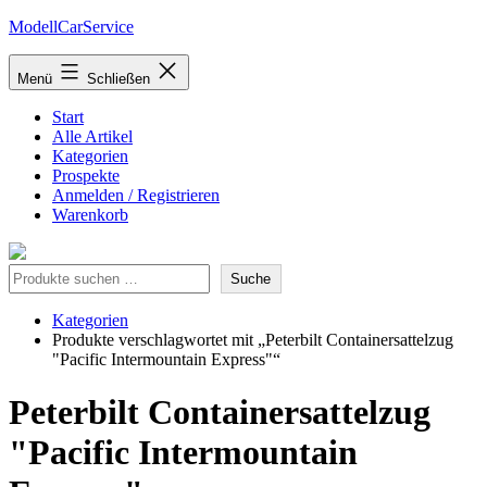
Zum
ModellCarService
Inhalt
springen
Menü
Schließen
Start
Alle Artikel
Kategorien
Prospekte
Anmelden / Registrieren
Warenkorb
Suche
Suche
Kategorien
Produkte verschlagwortet mit „Peterbilt Containersattelzug
"Pacific Intermountain Express"“
Peterbilt Containersattelzug
"Pacific Intermountain