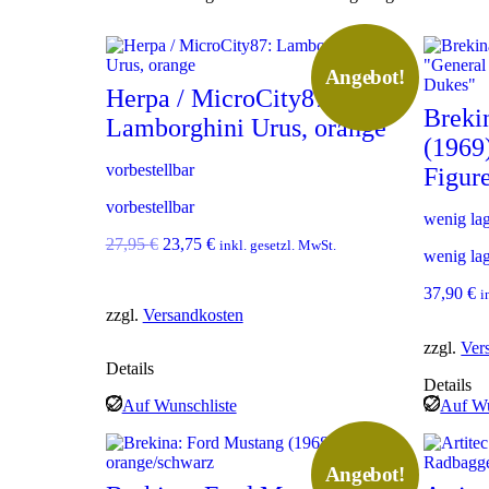
neuesten
sortiert
Angebot!
Herpa / MicroCity87:
Breki
Lamborghini Urus, orange
(1969
vorbestellbar
Figur
vorbestellbar
wenig la
U
A
27,95
€
23,75
€
inkl. gesetzl. MwSt.
wenig la
r
k
s
t
37,90
€
i
p
u
zzgl.
Versandkosten
r
e
ü
l
zzgl.
Ver
n
l
Details
g
e
Details
l
r
Auf Wunschliste
Auf Wu
i
P
c
r
h
e
Angebot!
e
i