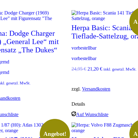
A
Herpa Basic: Scania 
na: Dodge Charger
Tieflade-Sattelzug, o
) „General Lee“ mit
vorbestellbar
ensatz „The Dukes“
vorbestellbar
gernd
U
A
24,95
€
21,20
€
inkl. gesetzl. MwSt.
gernd
r
k
s
t
nkl. gesetzl. MwSt.
p
u
zzgl.
Versandkosten
r
e
ü
l
sandkosten
n
l
Details
g
e
l
r
nschliste
Auf Wunschliste
i
P
c
r
h
e
Angebot!
A
e
i