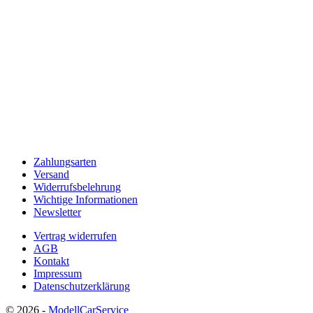
i
:
i
s
1
s
w
5
a
,
a
r
2
r
:
5
:
1
3
7
€
9
,
.
,
9
9
5
5
€
€
Zahlungsarten
Versand
Widerrufsbelehrung
Wichtige Informationen
Newsletter
Vertrag widerrufen
AGB
Kontakt
Impressum
Datenschutzerklärung
© 2026 -
ModellCarService