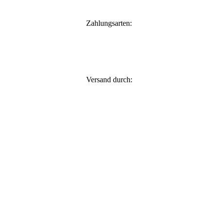
:
3
w
3
Zahlungsarten:
,
9
5
€
.
Versand durch: