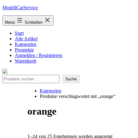
Zum
ModellCarService
Inhalt
springen
Menü
Schließen
Start
Alle Artikel
Kategorien
Prospekte
Anmelden / Registrieren
Warenkorb
Suche
Suche
Kategorien
Produkte verschlagwortet mit „orange“
orange
Nach
1–24 von 25 Ergebnissen werden angezeigt