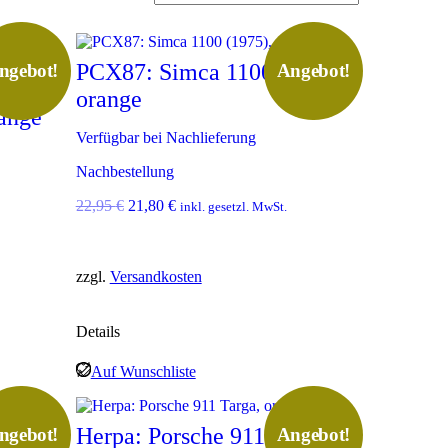
PCX87: Simca 1100 (1975),
ngebot!
Angebot!
141
orange
range
Verfügbar bei Nachlieferung
Nachbestellung
U
A
22,95
€
21,80
€
inkl. gesetzl. MwSt.
r
k
s
t
p
u
zzgl.
Versandkosten
r
e
ü
l
n
l
g
e
Details
l
r
i
P
Auf Wunschliste
c
r
h
e
e
i
Herpa: Porsche 911 Targa,
ngebot!
Angebot!
r
s