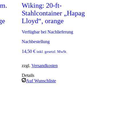
€
P
i
gm.
Wiking: 20-ft-
r
s
Stahlcontainer „Hapag
e
t
i
:
ge
Lloyd“, orange
s
1
w
4
Verfügbar bei Nachlieferung
a
,
r
4
Nachbestellung
:
0
1
14,50
€
inkl. gesetzl. MwSt.
5
€
,
.
9
zzgl.
Versandkosten
5
Details
Auf Wunschliste
€