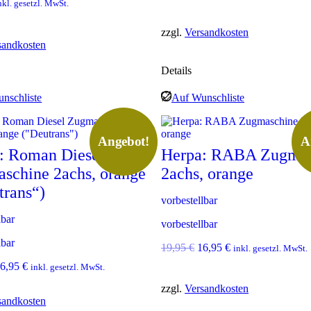
nkl. gesetzl. MwSt.
5
s
1
w
9
w
6
zzgl.
Versandkosten
,
a
,
sandkosten
9
r
1
5
:
0
Details
1
€
8
€
nschliste
Auf Wunschliste
.
,
.
9
5
Angebot!
A
€
: Roman Diesel
Herpa: RABA Zugmas
schine 2achs, orange
2achs, orange
trans“)
vorbestellbar
lbar
vorbestellbar
lbar
U
A
19,95
€
16,95
€
inkl. gesetzl. MwSt.
r
k
U
A
16,95
€
inkl. gesetzl. MwSt.
s
t
k
p
u
zzgl.
Versandkosten
t
r
e
sandkosten
u
ü
l