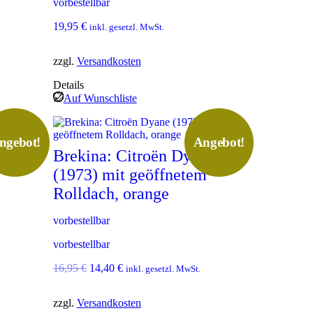
vorbestellbar
w
4
a
,
19,95
€
inkl. gesetzl. MwSt.
r
4
:
0
1
zzgl.
Versandkosten
6
€
Details
,
.
Auf Wunschliste
9
5
€
ngebot!
Angebot!
chine
Brekina: Citroën Dyane
(1973) mit geöffnetem
Rolldach, orange
vorbestellbar
vorbestellbar
U
A
16,95
€
14,40
€
inkl. gesetzl. MwSt.
r
k
s
t
zzgl.
Versandkosten
p
u