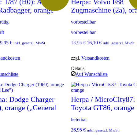
c 1/87 (H0): Atlas
Herpa: Volvo F88
r
s
P
i
Radbagger, orange
Zugmaschine (2a), or
r
s
e
t
rätig
vorbestellbar
i
:
s
2
uft
vorbestellbar
w
1
a
,
U
A
U
A
59,95
€
18,95
€
16,10
€
inkl. gesetzl. MwSt.
inkl. gesetzl. MwSt.
r
2
k
r
k
:
0
t
s
t
2
sandkosten
zzgl.
Versandkosten
u
p
u
4
€
e
r
e
Details
,
.
l
ü
l
nschliste
Auf Wunschliste
9
l
n
l
5
e
g
e
r
l
r
€
P
i
P
r
c
r
na: Dodge Charger
Herpa / MicroCity87:
e
h
e
), orange („General
Toyota GT86, orange
i
e
i
s
r
s
P
i
lieferbar
P
i
s
r
s
26,95
€
t
e
inkl. gesetzl. MwSt.
t
:
i
: