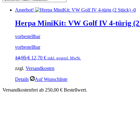
Angebot!
Herpa MiniKit: VW Golf IV 4-türig (2
vorbestellbar
vorbestellbar
Ursprünglicher
Aktueller
14,95
€
12,70
€
inkl. gesetzl. MwSt.
Preis
Preis
zzgl.
Versandkosten
war:
ist:
14,95 €
12,70 €.
Details
Auf Wunschliste
Versandkostenfrei ab 250,00 € Bestellwert.