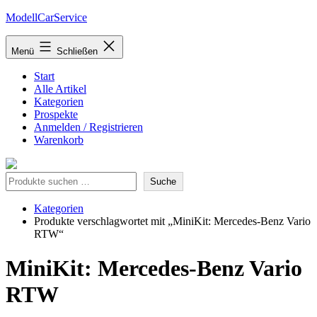
Zum
ModellCarService
Inhalt
springen
Menü
Schließen
Start
Alle Artikel
Kategorien
Prospekte
Anmelden / Registrieren
Warenkorb
Suche
Suche
Kategorien
Produkte verschlagwortet mit „MiniKit: Mercedes-Benz Vario
RTW“
MiniKit: Mercedes-Benz Vario
RTW