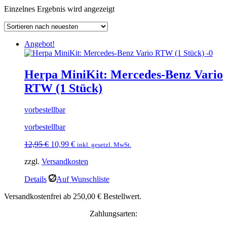
Einzelnes Ergebnis wird angezeigt
Angebot!
Herpa MiniKit: Mercedes-Benz Vario
RTW (1 Stück)
vorbestellbar
vorbestellbar
Ursprünglicher
Aktueller
12,95
€
10,99
€
inkl. gesetzl. MwSt.
Preis
Preis
zzgl.
Versandkosten
war:
ist:
12,95 €
10,99 €.
Details
Auf Wunschliste
Versandkostenfrei ab 250,00 € Bestellwert.
Zahlungsarten: