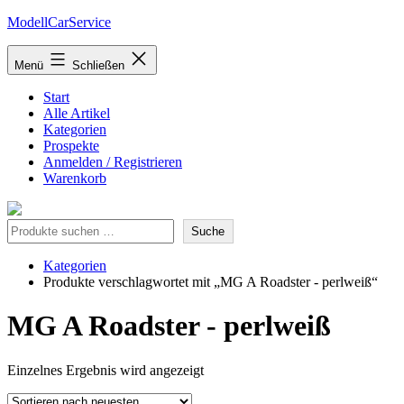
Zum
ModellCarService
Inhalt
springen
Menü
Schließen
Start
Alle Artikel
Kategorien
Prospekte
Anmelden / Registrieren
Warenkorb
Suche
Suche
Kategorien
Produkte verschlagwortet mit „MG A Roadster - perlweiß“
MG A Roadster - perlweiß
Einzelnes Ergebnis wird angezeigt