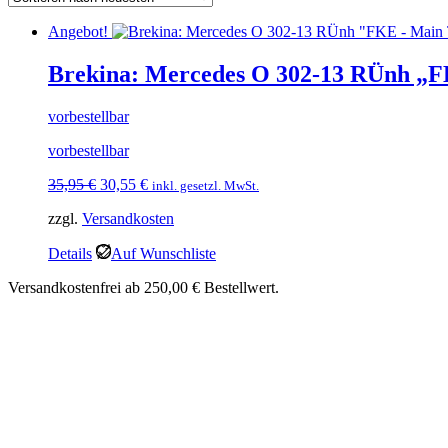
Angebot!
Brekina: Mercedes O 302-13 RÜnh „
vorbestellbar
vorbestellbar
Ursprünglicher
Aktueller
35,95
€
30,55
€
inkl. gesetzl. MwSt.
Preis
Preis
zzgl.
Versandkosten
war:
ist:
35,95 €
30,55 €.
Details
Auf Wunschliste
Versandkostenfrei ab 250,00 € Bestellwert.