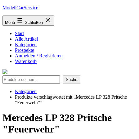
Zum
ModellCarService
Inhalt
springen
Menü
Schließen
Start
Alle Artikel
Kategorien
Prospekte
Anmelden / Registrieren
Warenkorb
Suche
Suche
Kategorien
Produkte verschlagwortet mit „Mercedes LP 328 Pritsche
"Feuerwehr"“
Mercedes LP 328 Pritsche
"Feuerwehr"