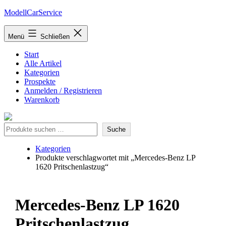
Zum
ModellCarService
Inhalt
springen
Menü
Schließen
Start
Alle Artikel
Kategorien
Prospekte
Anmelden / Registrieren
Warenkorb
Suche
Suche
Kategorien
Produkte verschlagwortet mit „Mercedes-Benz LP
1620 Pritschenlastzug“
Mercedes-Benz LP 1620
Pritschenlastzug