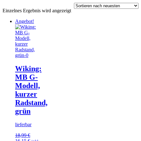
Einzelnes Ergebnis wird angezeigt
Angebot!
Wiking:
MB G-
Modell,
kurzer
Radstand,
grün
lieferbar
18,99
€
Ursprünglicher
Aktueller
16,15
€