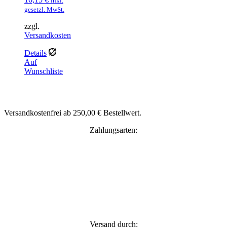
inkl.
Preis
Preis
gesetzl. MwSt.
war:
ist:
zzgl.
18,99 €
16,15 €.
Versandkosten
Details
Auf
Wunschliste
Versandkostenfrei ab 250,00 € Bestellwert.
Zahlungsarten:
Versand durch: