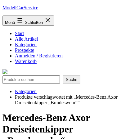
Zum
ModellCarService
Inhalt
springen
Menü
Schließen
Start
Alle Artikel
Kategorien
Prospekte
Anmelden / Registrieren
Warenkorb
Suche
Suche
Kategorien
Produkte verschlagwortet mit „Mercedes-Benz Axor
Dreiseitenkipper „Bundeswehr““
Mercedes-Benz Axor
Dreiseitenkipper