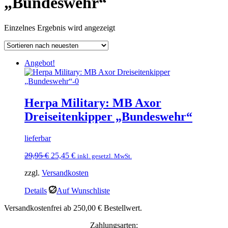
„Bundeswehr“
Einzelnes Ergebnis wird angezeigt
Angebot!
Herpa Military: MB Axor
Dreiseitenkipper „Bundeswehr“
lieferbar
Ursprünglicher
Aktueller
29,95
€
25,45
€
inkl. gesetzl. MwSt.
Preis
Preis
zzgl.
Versandkosten
war:
ist:
29,95 €
25,45 €.
Details
Auf Wunschliste
Versandkostenfrei ab 250,00 € Bestellwert.
Zahlungsarten: